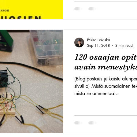
Pekka Leiviskä
Sep 11, 2018
3 min read
120 osaajan opit
avain menestyk
(Blogipostaus julkaistu alun
sivuilla) Mistä suomalainen teknologia-ala on ammentanut ja
mistä se ammentaa...