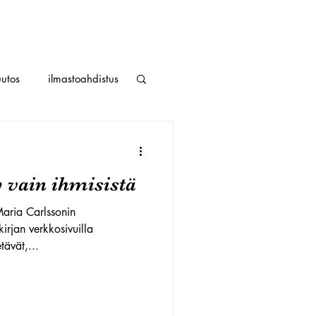
utos
ilmastoahdistus
 vain ihmisistä
Maria Carlssonin
irjan verkkosivuilla
tävät,...