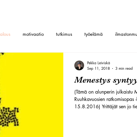
talous
motivaatio
tutkimus
työelämä
ilmastonmu
Pekka Leiviskä
Sep 11, 2018
3 min read
Menestys syntyy
(Tämä on alunperin julkaistu 
Ruuhkavuosien ratkomisopas -k
15.8.2016) Yrittäjät sen jo tie